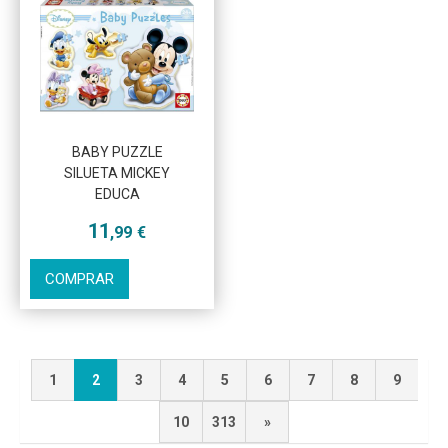
BABY PUZZLE
SILUETA MICKEY
EDUCA
11
,99
€
COMPRAR
1
2
3
4
5
6
7
8
9
10
313
»