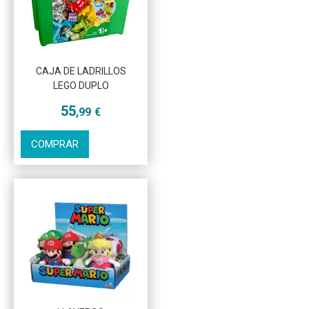
CAJA DE LADRILLOS
Más info
LEGO DUPLO
55
,99
€
COMPRAR