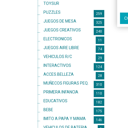
TOYSUR
2
PUZZLES
259
C
JUEGOS DE MESA
325
JUEGOS CREATIVOS
240
ELECTRONICOS
11
JUEGOS AIRE LIBRE
74
VEHICULOS R/C
29
INTERACTIVOS
124
ACCES.BELLEZA
28
MUÑECOS FIGURAS PEQ.
310
PRIMERA INFANCIA
110
EDUCATIVOS
182
BEBE
175
IMITO A PAPA Y MAMA
146
VEHICULOS DE BATERIA