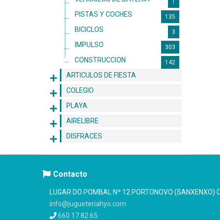
1
PISTAS Y COCHES
135
BICICLOS
3
IMPULSO
303
CONSTRUCCION
142
ARTICULOS DE FIESTA
COLEGIO
PLAYA
AIRELIBRE
DISFRACES
Contacto
LUGAR DO POMBAL Nº 12 PORTONOVO (SANXENXO) C.
info@jugueteriahyo.com
660 17 82 65