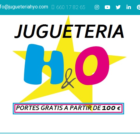
nfo@jugueteriahyo.com
660 17 82 65