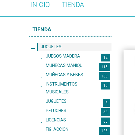
INICIO
TIENDA
TIENDA
JUGUETES
JUEGOS MADERA
12
MUÑECAS MANIQUI
115
MUÑECAS Y BEBES
156
INSTRUMENTOS
10
MUSICALES
JUGUETES
5
PELUCHES
58
LICENCIAS
65
FIG. ACCION
123