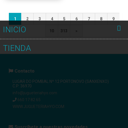
1
2
3
4
5
6
7
8
9
INICIO
10
313
»
TIENDA
Contacto
LUGAR DO POMBAL Nº 12 PORTONOVO (SANXENXO)
C.P: 36970
info@jugueteriahyo.com
660 17 82 65
WWW.JUGUETERIAHYO.COM
Suscríbete a nuestras novedades