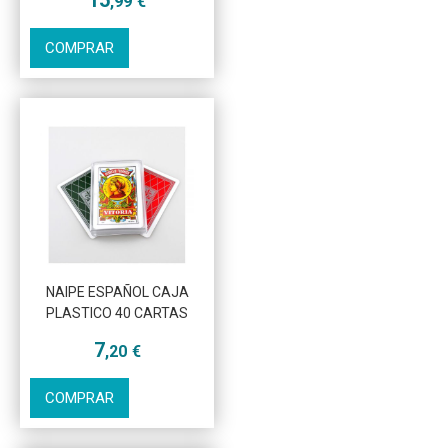
15
,99
€
COMPRAR
Más info
NAIPE ESPAÑOL CAJA
PLASTICO 40 CARTAS
7
,20
€
COMPRAR