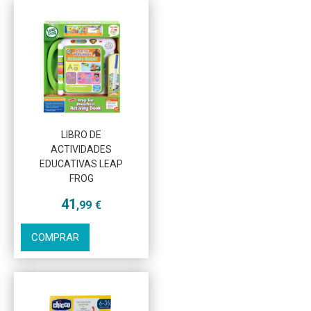
Más info
LIBRO DE
ACTIVIDADES
EDUCATIVAS LEAP
FROG
41
,99
€
COMPRAR