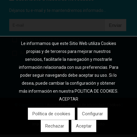
Déjanos tu e-mail y te mantendremos informado...
Enviar
Acepto la política de privacidad
Le informamos que este Sitio Web utiliza Cookies
propias y de terceros para mejorar nuestros
Acepto recibir comunicaciones comerciales.
servicios, facilitarle la navegación y mostrarle
información relacionada con sus preferencias. Para
poder seguir navegando debe aceptar su uso. Si lo
desea, puede cambiar la configuración y obtener
más información en nuestra POLITICA DE COOKIES.
ACEPTAR
© Copyright 2026 |
Aviso legal
|
Política de privacidad
|
Cookies
|
Desarrollo web:
Software DELSOL
Política de cookies
Configurar
Impuestos incluidos
Inicio
Contacto
Rechazar
Aceptar