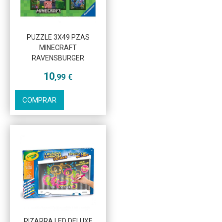
PUZZLE 3X49 PZAS
Más info
MINECRAFT
RAVENSBURGER
10
,99
€
COMPRAR
PIZARRA LED DELUXE