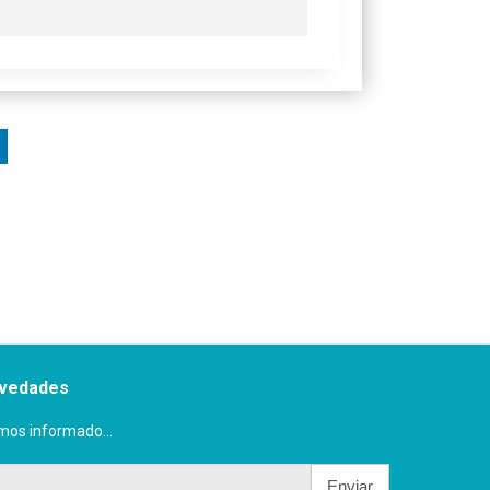
ovedades
mos informado...
Enviar