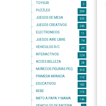
TOYSUR
2
PUZZLES
259
JUEGOS DE MESA
325
JUEGOS CREATIVOS
240
ELECTRONICOS
11
JUEGOS AIRE LIBRE
74
VEHICULOS R/C
29
INTERACTIVOS
124
ACCES.BELLEZA
28
MUÑECOS FIGURAS PEQ.
310
PRIMERA INFANCIA
110
EDUCATIVOS
182
BEBE
175
IMITO A PAPA Y MAMA
146
VEHICULOS DE BATERIA