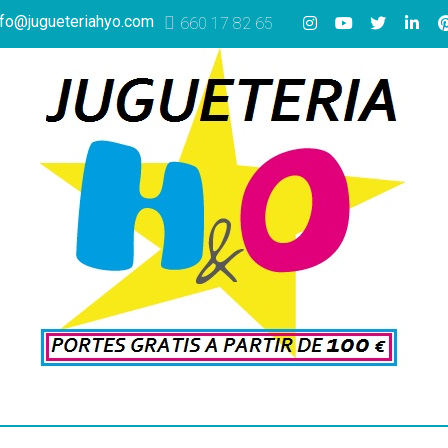
nfo@jugueteriahyo.com
660 17 82 65