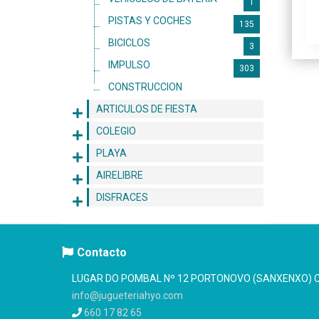
1
PISTAS Y COCHES
135
BICICLOS
3
IMPULSO
303
CONSTRUCCION
142
ARTICULOS DE FIESTA
COLEGIO
PLAYA
AIRELIBRE
DISFRACES
Contacto
LUGAR DO POMBAL Nº 12 PORTONOVO (SANXENXO) C.
info@jugueteriahyo.com
660 17 82 65