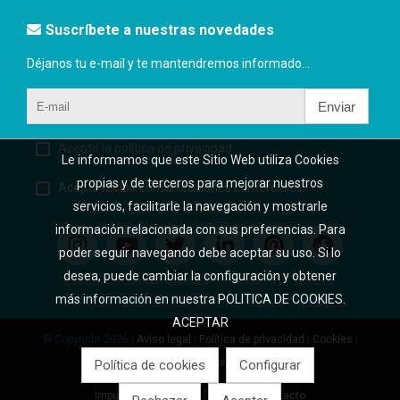
Suscríbete a nuestras novedades
Déjanos tu e-mail y te mantendremos informado...
Enviar
Acepto la política de privacidad
Le informamos que este Sitio Web utiliza Cookies
propias y de terceros para mejorar nuestros
Acepto recibir comunicaciones comerciales.
servicios, facilitarle la navegación y mostrarle
información relacionada con sus preferencias. Para
poder seguir navegando debe aceptar su uso. Si lo
desea, puede cambiar la configuración y obtener
más información en nuestra POLITICA DE COOKIES.
ACEPTAR
© Copyright 2026 |
Aviso legal
|
Política de privacidad
|
Cookies
|
Desarrollo web:
Software DELSOL
Política de cookies
Configurar
Impuestos incluidos
Inicio
Contacto