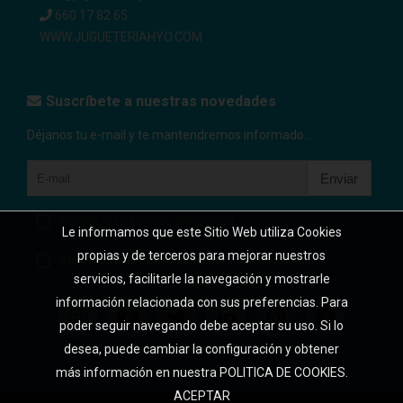
660 17 82 65
WWW.JUGUETERIAHYO.COM
Suscríbete a nuestras novedades
Déjanos tu e-mail y te mantendremos informado...
Enviar
Acepto la política de privacidad
Le informamos que este Sitio Web utiliza Cookies
propias y de terceros para mejorar nuestros
Acepto recibir comunicaciones comerciales.
servicios, facilitarle la navegación y mostrarle
información relacionada con sus preferencias. Para
poder seguir navegando debe aceptar su uso. Si lo
desea, puede cambiar la configuración y obtener
más información en nuestra POLITICA DE COOKIES.
ACEPTAR