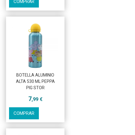
COMPRAR
Más info
BOTELLA ALUMINIO
ALTA 530 ML PEPPA
PIG STOR
7
,99
€
COMPRAR