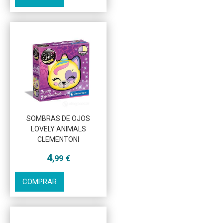
SOMBRAS DE OJOS
LOVELY ANIMALS
Más info
CLEMENTONI
4
,99
€
COMPRAR