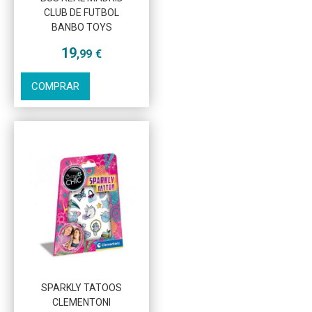
CLUB DE FUTBOL
Más info
BANBO TOYS
19
,99
€
COMPRAR
SPARKLY TATOOS
Más info
CLEMENTONI