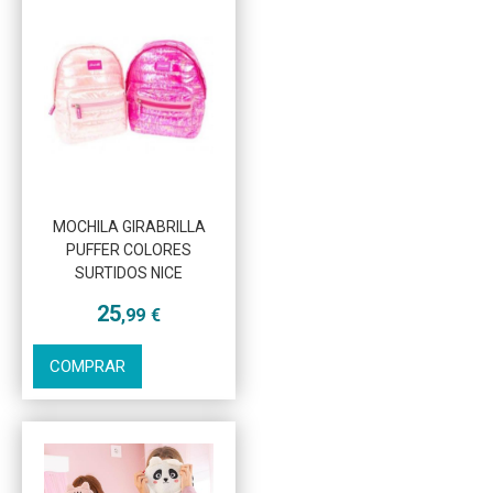
Más info
MOCHILA GIRABRILLA
PUFFER COLORES
SURTIDOS NICE
25
,99
€
COMPRAR