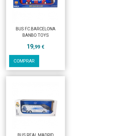
BUS F.C.BARCELONA
Más info
BANBO TOYS
19
,99
€
COMPRAR
BUS REAL MADRID