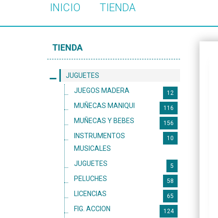
INICIO
TIENDA
TIENDA
JUGUETES
JUEGOS MADERA
12
MUÑECAS MANIQUI
116
MUÑECAS Y BEBES
156
INSTRUMENTOS
10
MUSICALES
JUGUETES
5
PELUCHES
58
LICENCIAS
65
FIG. ACCION
124