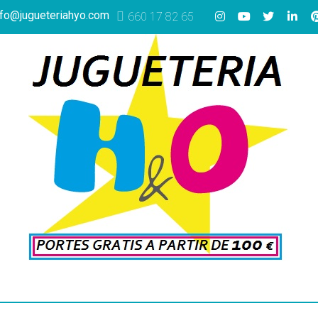
nfo@jugueteriahyo.com
660 17 82 65