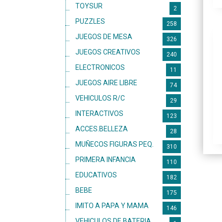
TOYSUR
2
PUZZLES
258
JUEGOS DE MESA
326
JUEGOS CREATIVOS
240
ELECTRONICOS
11
JUEGOS AIRE LIBRE
74
VEHICULOS R/C
29
INTERACTIVOS
123
ACCES.BELLEZA
28
MUÑECOS FIGURAS PEQ.
310
PRIMERA INFANCIA
110
EDUCATIVOS
182
BEBE
175
IMITO A PAPA Y MAMA
146
VEHICULOS DE BATERIA