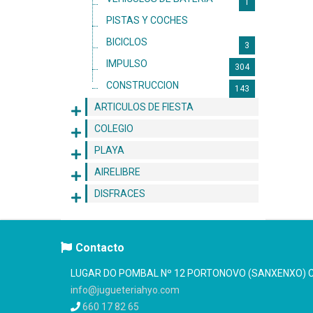
1
PISTAS Y COCHES
135
BICICLOS
3
IMPULSO
304
CONSTRUCCION
143
ARTICULOS DE FIESTA
COLEGIO
PLAYA
AIRELIBRE
DISFRACES
Contacto
LUGAR DO POMBAL Nº 12 PORTONOVO (SANXENXO) C.
info@jugueteriahyo.com
660 17 82 65