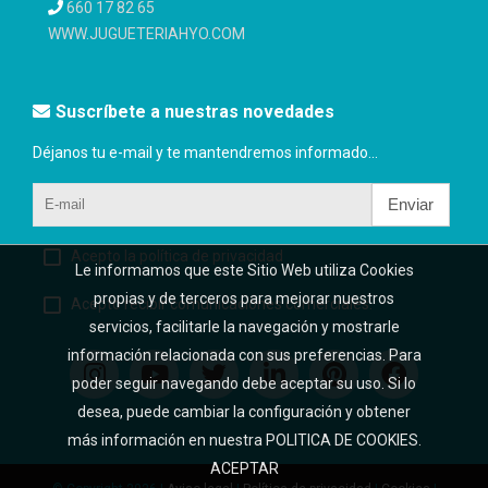
660 17 82 65
WWW.JUGUETERIAHYO.COM
Suscríbete a nuestras novedades
Déjanos tu e-mail y te mantendremos informado...
Enviar
Acepto la política de privacidad
Le informamos que este Sitio Web utiliza Cookies
propias y de terceros para mejorar nuestros
Acepto recibir comunicaciones comerciales.
servicios, facilitarle la navegación y mostrarle
información relacionada con sus preferencias. Para
poder seguir navegando debe aceptar su uso. Si lo
desea, puede cambiar la configuración y obtener
más información en nuestra POLITICA DE COOKIES.
ACEPTAR