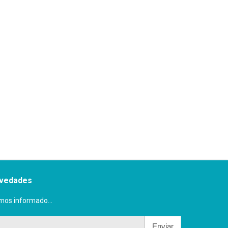
ovedades
mos informado...
Enviar