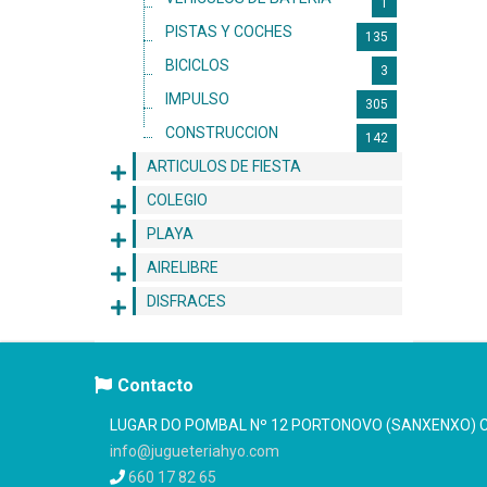
1
PISTAS Y COCHES
135
BICICLOS
3
IMPULSO
305
CONSTRUCCION
142
ARTICULOS DE FIESTA
COLEGIO
PLAYA
AIRELIBRE
DISFRACES
Contacto
LUGAR DO POMBAL Nº 12 PORTONOVO (SANXENXO) C.
info@jugueteriahyo.com
660 17 82 65