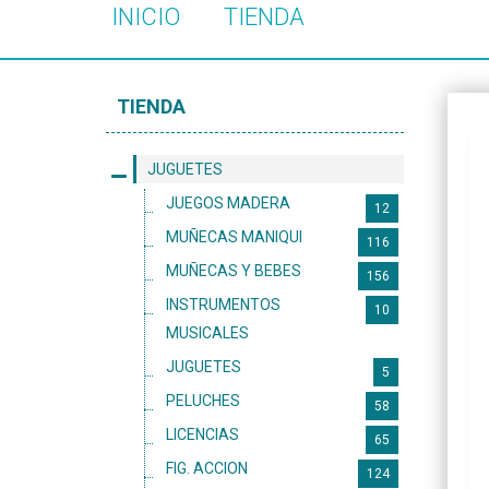
INICIO
TIENDA
TIENDA
JUGUETES
JUEGOS MADERA
12
MUÑECAS MANIQUI
116
MUÑECAS Y BEBES
156
INSTRUMENTOS
10
MUSICALES
JUGUETES
5
PELUCHES
58
LICENCIAS
65
FIG. ACCION
124