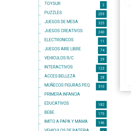
TOYSUR
2
PUZZLES
259
JUEGOS DE MESA
325
JUEGOS CREATIVOS
240
ELECTRONICOS
11
JUEGOS AIRE LIBRE
74
VEHICULOS R/C
29
INTERACTIVOS
123
ACCES.BELLEZA
28
MUÑECOS FIGURAS PEQ.
310
PRIMERA INFANCIA
110
EDUCATIVOS
182
BEBE
175
IMITO A PAPA Y MAMA
146
VEHICULOS DE BATERIA