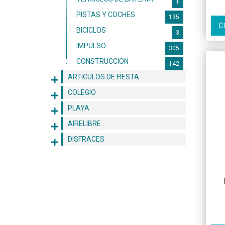
1
PISTAS Y COCHES
135
C
BICICLOS
3
IMPULSO
305
CONSTRUCCION
142
ARTICULOS DE FIESTA
COLEGIO
PLAYA
AIRELIBRE
DISFRACES