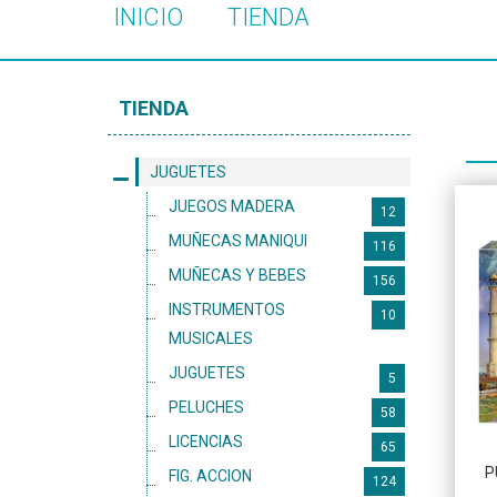
INICIO
TIENDA
TIENDA
JUGUETES
JUEGOS MADERA
12
MUÑECAS MANIQUI
116
MUÑECAS Y BEBES
156
INSTRUMENTOS
10
MUSICALES
JUGUETES
5
PELUCHES
58
LICENCIAS
65
P
FIG. ACCION
124