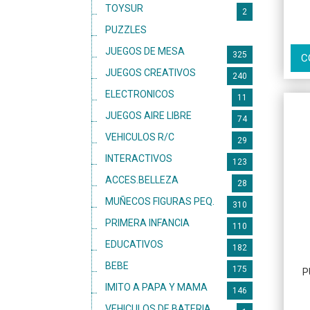
TOYSUR
2
PUZZLES
259
JUEGOS DE MESA
325
C
JUEGOS CREATIVOS
240
ELECTRONICOS
11
JUEGOS AIRE LIBRE
74
VEHICULOS R/C
29
INTERACTIVOS
123
ACCES.BELLEZA
28
MUÑECOS FIGURAS PEQ.
310
PRIMERA INFANCIA
110
EDUCATIVOS
182
BEBE
175
P
IMITO A PAPA Y MAMA
146
VEHICULOS DE BATERIA