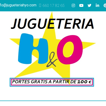
nfo@jugueteriahyo.com
660 17 82 65
Más info
Más info