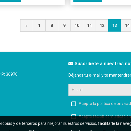
«
1
8
9
10
11
12
13
14
Suscríbete a nuestras n
P: 36970
Déjanos tu e-mail y te mantendre
Acepto la política de privaci
Acepto recibir comunicacion
ropias y de terceros para mejorar nuestros servicios, facilitarle la nav