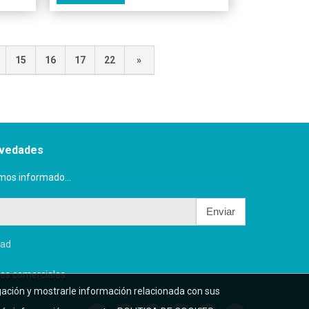
15
16
17
22
»
ovedades
mos informado...
Enviar
dad
es comerciales.
egación y mostrarle información relacionada con sus