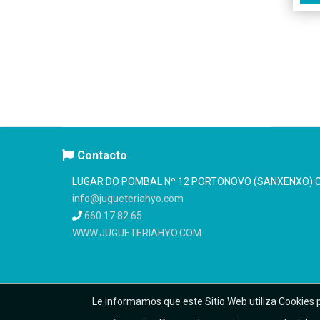
Contacto
LUGAR DO POMBAL Nº 12 PORTONOVO (SANXENXO) C.
info@jugueteriahyo.com
660 17 82 65
WWW.JUGUETERIAHYO.COM
Le informamos que este Sitio Web utiliza Cookies p