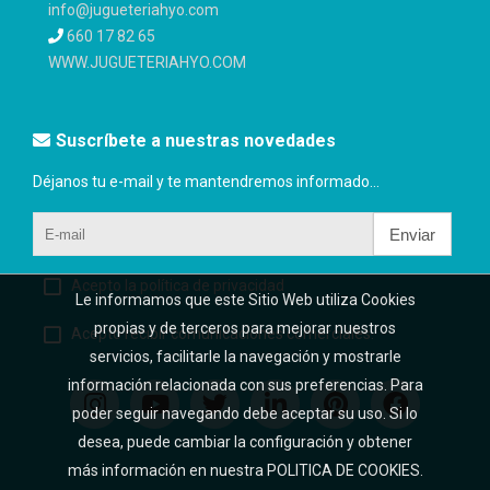
info@jugueteriahyo.com
660 17 82 65
WWW.JUGUETERIAHYO.COM
Suscríbete a nuestras novedades
Déjanos tu e-mail y te mantendremos informado...
Enviar
Acepto la política de privacidad
Le informamos que este Sitio Web utiliza Cookies
propias y de terceros para mejorar nuestros
Acepto recibir comunicaciones comerciales.
servicios, facilitarle la navegación y mostrarle
información relacionada con sus preferencias. Para
poder seguir navegando debe aceptar su uso. Si lo
desea, puede cambiar la configuración y obtener
más información en nuestra POLITICA DE COOKIES.