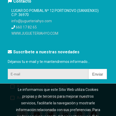
Contacto
LUGAR DO POMBAL Nº 12 PORTONOVO (SANXENXO)
C.P: 36970
info@jugueteriahyo.com
660 17 82 65
WWW.JUGUETERIAHYO.COM
Suscríbete a nuestras novedades
Déjanos tu e-mail y te mantendremos informado...
Enviar
Acepto la política de privacidad
Le informamos que este Sitio Web utiliza Cookies
propias y de terceros para mejorar nuestros
Acepto recibir comunicaciones comerciales.
servicios, facilitarle la navegación y mostrarle
información relacionada con sus preferencias. Para